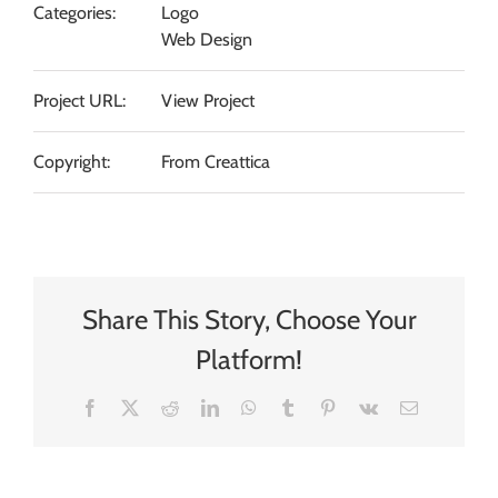
Categories:
Logo
Web Design
Project URL:
View Project
Copyright:
From Creattica
Share This Story, Choose Your
Platform!
Facebook
X
Reddit
LinkedIn
WhatsApp
Tumblr
Pinterest
Vk
Email